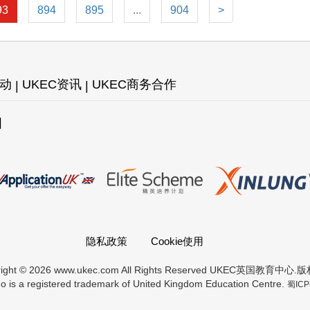
93
894
895
...
904
>
活动
UKEC资讯
UKEC商务合作
图
隐私政策
Cookie使用
right © 2026 www.ukec.com All Rights Reserved UKEC英国教育中心
 is a registered trademark of United Kingdom Education Centre.
蜀ICP