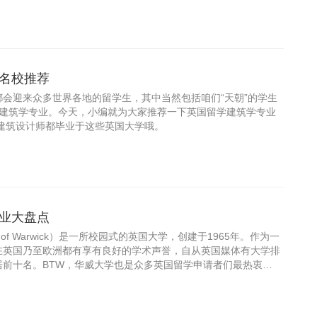
理专
名校推荐
会迎来众多世界各地的留学生，其中当然包括咱们“天朝”的学生
有建筑学专业。今天，小编就为大家推荐一下英国留学建筑学专业
建筑设计师都毕业于这些英国大学哦。
业大盘点
ity of Warwick）是一所校园式的英国大学，创建于1965年。作为一
在英国乃至欧洲都有享有良好的学术声誉，自从英国媒体有大学排
居前十名。BTW，华威大学也是众多英国留学申请者们最热衷的
最热门的专业