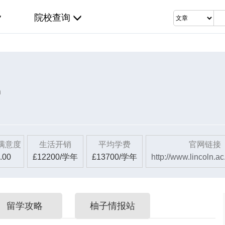
院校查询
n
满意度
生活开销
平均学费
官网链接
.00
£12200/学年
£13700/学年
http://www.lincoln.a
留学攻略
柚子情报站