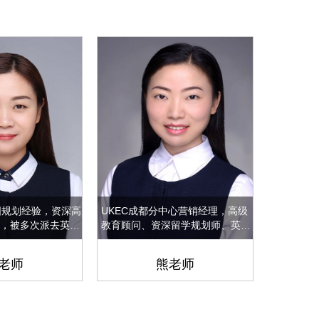
国规划经验，资深高
UKEC成都分中心营销经理，高级
英国教育
，被多次派去英国
教育顾问、资深留学规划师、英国
外留学生
，从业经验10年，
签证专家。从业十余年已成功帮助
名校硕士。
90%，公司级优秀
数百名学子成功赴英留学，进入英
验，真诚
老师
熊老师
国顶尖级名校
务态度，
学院踏入