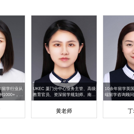
年留学行业从
UKEC 厦门分中心业务主管、高级
10余年留学英
1000+，擅
教育官员、资深留学规划师。南洋
端留学咨询顾问
经在前期咨
理工大学硕士、雅思7.5分； 曾在
大学访问和培训
，后期跟进各
UKEC总部（曼彻斯特）轮岗，多
口碑推荐率达到
师
黄老师
丁
个留学申请过
次访问英国、香港、新加坡知名高
员工。
秀员工。擅长
校，深入了解各地区院校招生与文
商科，教育，
化；连续7年保持高口碑服务记
及其他工科类
录，客户零投诉； 凭借突出业