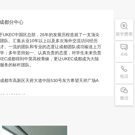
 成都分中心
留学费用
位于UKEC中国区总部，26年的发展历程造就了一支顶尖
团队。汇集从业10年以上以及多次海外交流访问经历
才。一流的团队和专业的态度让成都团队成功输送上万
学；多年坚持如一、认真负责的态度，对学生未来负责
在线
KEC成都得到中英高校青睐，更让UKEC成都成为大陆
服务的标杆团队。
电话
成都市高新区天府大道中段530号东方希望天祥广场A
)28 61333946
微信
du@ukec.net.cn
41
一至周五10:00-18:00 ，周末及法定节假日到访面谈，
。