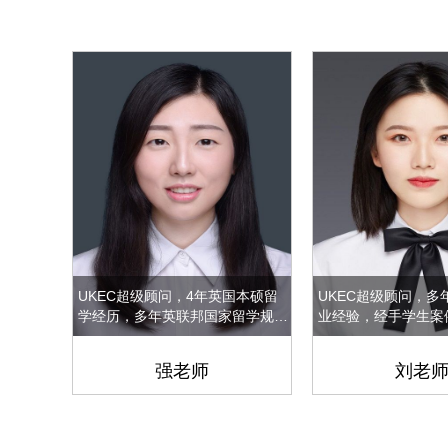
UKEC超级顾问，4年英国本硕留
UKEC超级顾问，多
学经历，多年英联邦国家留学规划
业经验，经手学生案例
申请经验，曾就职于IBM财务部、
长G5院校申请，曾
苏格兰银行等。对于英国的教育体
询，文书，学校申请
强老师
刘老
系、全科专业、文化风土人情都有
个环节轮岗，了解整
着深入全面的了解。
程，曾被评为年度优
专业包括但不限于：
传媒，翻译，计算机