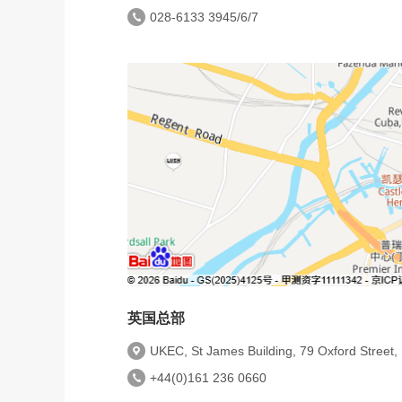
028-6133 3945/6/7
英国总部
UKEC, St James Building, 79 Oxford Street
+44(0)161 236 0660