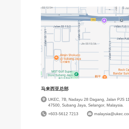
马来西亚总部
UKEC, 7B, Nadayu 28 Dagang, Jalan PJS 11
47500, Subang Jaya, Selangor, Malaysia.
+603-5612 7213
malaysia@ukec.c