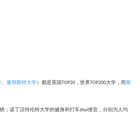
学
、
曼彻斯特大学
）都是英国
TOP20，世界TOP200大学，而
斯
均9镑；诺丁汉特伦特大学的健身和打车zhui便宜，分别为人均