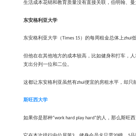
生活成本花销和教育质量没有直接关联，伯明翰、曼
东安格利亚大学
东安格利亚大学（
Times 15）的每周租金总体上zhu
但他在在其他地方的成本较高，比如健身和打车，人
支出分列一位和二位。
这都让东安格利亚虽然有
zhui便宜的房租水平，却只
斯旺西大学
如果你是那种
“work hard play hard”的人，那
它在本次排行中位居第
3，健身会员卡只需20镑，1品