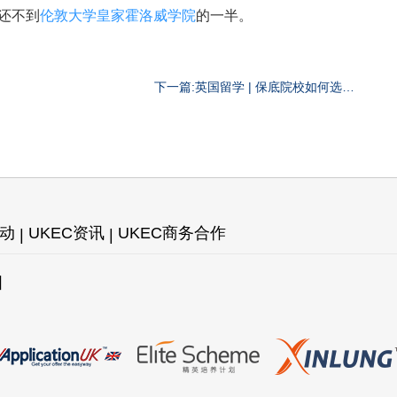
，还不到
伦敦大学皇家霍洛威学院
的一半。
下一篇:英国留学 | 保底院校如何选
择？
活动
UKEC资讯
UKEC商务合作
图