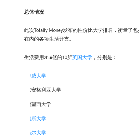
总体情况
此次
Totally Money发布的性价比大学排名，
在内的各项生活开支。
生活费用
zhui低的10所
英国大学
，分别是：
华威大学
·
东安格利亚大学
·
斯望西大学
·
巴斯大学
·
基尔大学
·