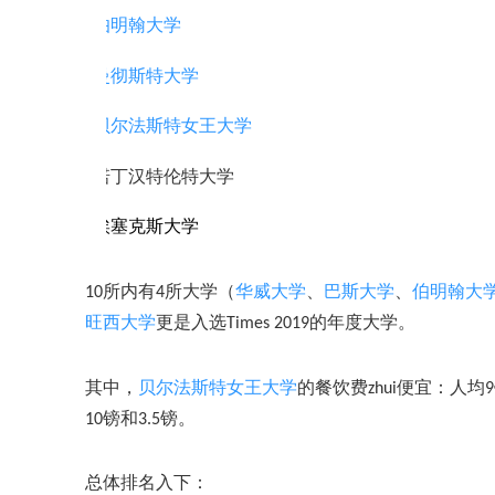
伯明翰大学
·
曼彻斯特大学
·
贝尔法斯特女王大学
·
诺丁汉特伦特大学
·
埃塞克斯大学
·
巴斯大学
、
伯明翰大
10所内有4所大学（
华威大学
、
旺西大学
更是入选Times 2019的年度大学。
其中，
贝尔法斯特女王大学
的餐饮费
zhui便宜：人
10镑和3.5镑。
总体排名入下：