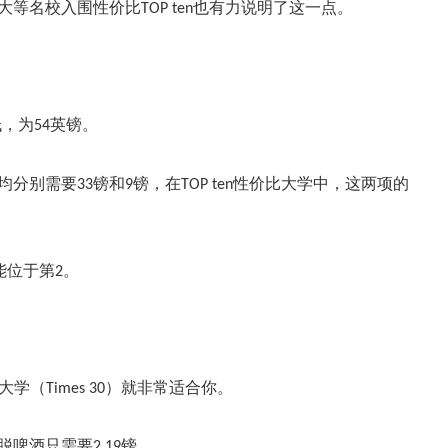
大等名校入围性价比
TOP ten也有力说明了这一点。
i低，为54英镑。
均分别需要
33镑和9镑，在TOP ten性价比大学中，这两项的
能位于第2。
么斯旺西大学（Times 30）就非常适合你。
脱啤酒只需要2.19镑。