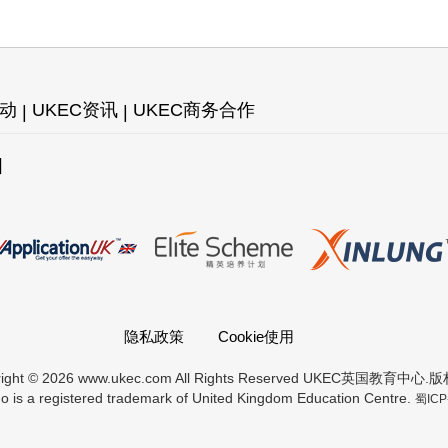
活动
UKEC资讯
UKEC商务合作
图
隐私政策
Cookie使用
right © 2026 www.ukec.com All Rights Reserved UKEC英国教育中心
 is a registered trademark of United Kingdom Education Centre.
蜀ICP