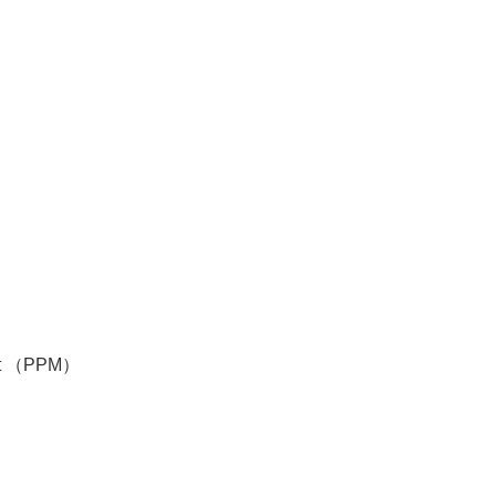
t （PPM）