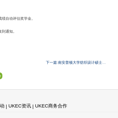
成绩自动评估奖学金。
收到通知。
下一篇:南安普顿大学纺织设计硕士专
业
r
活动
UKEC资讯
UKEC商务合作