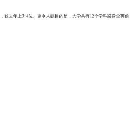
位，较去年上升4位。更令人瞩目的是，大学共有12个学科跻身全英前