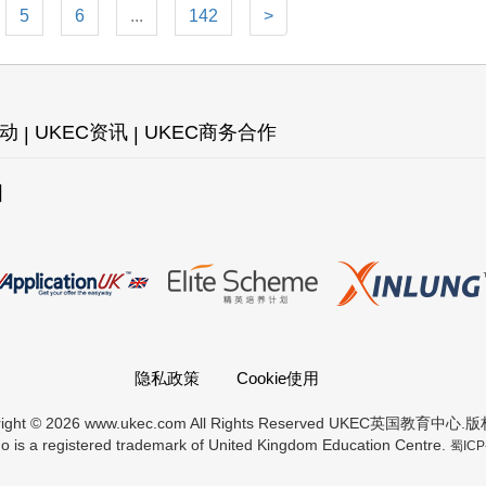
5
6
...
142
>
活动
UKEC资讯
UKEC商务合作
图
隐私政策
Cookie使用
right © 2026 www.ukec.com All Rights Reserved UKEC英国教育中心
 is a registered trademark of United Kingdom Education Centre.
蜀ICP