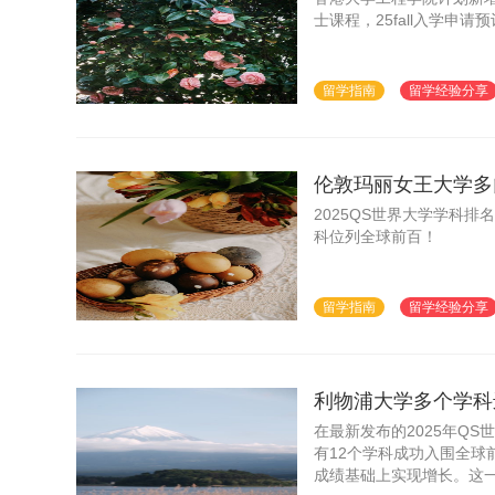
士课程，25fall入学申请
留学指南
留学经验分享
伦敦玛丽女王大学多
2025QS世界大学学科
科位列全球前百！
留学指南
留学经验分享
利物浦大学多个学科进
在最新发布的2025年Q
有12个学科成功入围全球前
成绩基础上实现增长。这