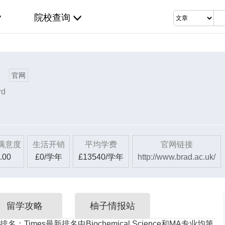
院校查询
官网
rd
满意度
生活开销
平均学费
官网链接
.00
£0/学年
£13540/学年
http://www.brad.ac.uk/
留学攻略
柚子情报站
排名
：Times最新排名中Biochemical Science和MA专业均第