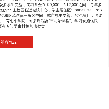
学生受益，实习薪金在￡9,000 - ￡12,000之间，每年多
缘优势
：主校区临近城镇中心，学生居住区Storthes Hall Park
斯特和谢菲尔德三角区中间，城市氛围友善。
特色项目
：强调
，有七个学院，许多课程含“三明治课程”。学习设施优良，
面有专门学生村和其他宿舍。
即咨询22