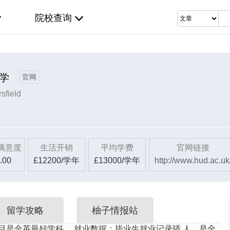
院校查询
学
官网
sfield
满意度
生活开销
平均学费
官网链接
.00
£12200/学年
£13000/学年
http://www.hud.ac.uk
留学攻略
柚子情报站
目是全英最好学科。
就业数据
：毕业生就业记录骄 人，是全