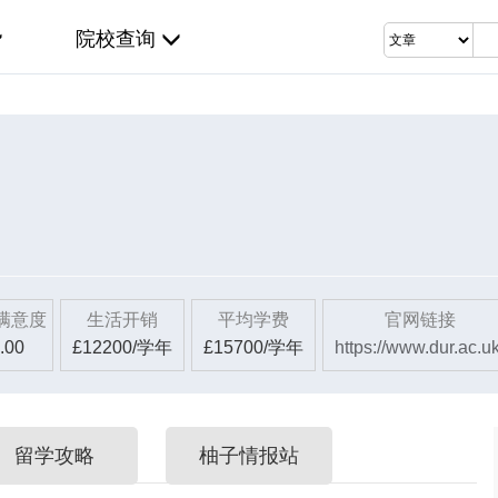
院校查询
满意度
生活开销
平均学费
官网链接
.00
£12200/学年
£15700/学年
https://www.dur.ac.uk
留学攻略
柚子情报站