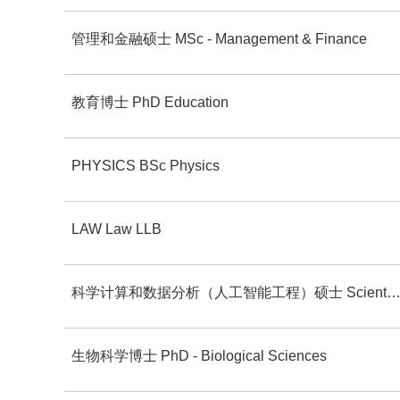
管理和金融硕士 MSc - Management & Finance
教育博士 PhD Education
PHYSICS BSc Physics
LAW Law LLB
科学计算和数据分析（人工智能工程）硕士 Scientific Computing and Data Analysis (Artificial Intelligence for Engineeri
生物科学博士 PhD - Biological Sciences