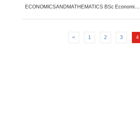
ECONOMICSANDMATHEMATICS BSc Economics and Mathematics
<
1
2
3
4